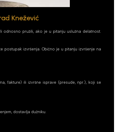
rad Knežević
odnosno pružili, ako je u pitanju uslužna delatnost.
 postupak izvršenja. Obično je u pitanju izvršenje na
akture) ili izvršne isprave (presude, npr.), koji se
enjem, dostavlja dužniku.