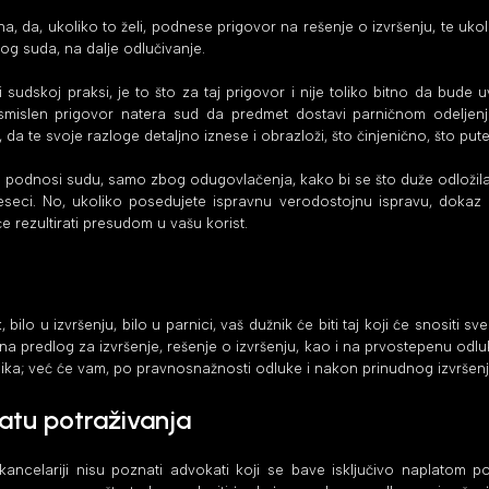
a, da, ukoliko to želi, podnese prigovor na rešenje o izvršenju, te ukol
g suda, na dalje odlučivanje.
 sudskoj praksi, je to što za taj prigovor i nije toliko bitno da bude u
smislen prigovor natera sud da predmet dostavi parničnom odeljenj
, da te svoje razloge detaljno iznese i obrazloži, što činjenično, što 
e podnosi sudu, samo zbog odugovlačenja, kako bi se što duže odložila
eseci. No, ukoliko posedujete ispravnu verodostojnu ispravu, dokaz 
e rezultirati presudom u vašu korist.
bilo u izvršenju, bilo u parnici, vaš dužnik će biti taj koji će snositi 
na predlog za izvršenje, rešenje o izvršenju, kao i na prvostepenu odl
ika; već će vam, po pravnosnažnosti odluke i nakon prinudnog izvršenja,
atu potraživanja
kancelariji nisu poznati advokati koji se bave isključivo naplatom p