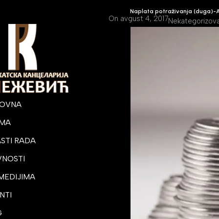
Naplata potraživanja (duga)-
On avgust 4, 2017
Nekategorizov
LOVNA
AMA
STI RADA
VNOSTI
 MEDIJIMA
NTI
G