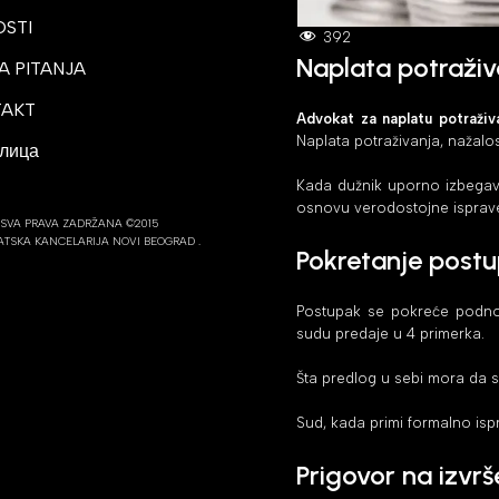
STI
392
Naplata potraživ
A PITANJA
TAKT
Advokat za naplatu potraživ
Naplata potraživanja, nažalo
лица
Kada dužnik uporno izbegava 
osnovu verodostojne isprave,
SVA PRAVA ZADRŽANA ©2015
TSKA KANCELARIJA NOVI BEOGRAD .
Pokretanje postu
Postupak se pokreće podnoše
sudu predaje u 4 primerka.
Šta predlog u sebi mora da s
Sud, kada primi formalno isp
Prigovor na izvr