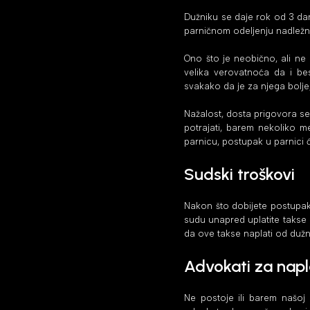
Dužniku se daje rok od 3 dan
parničnom odeljenju nadležno
Ono što je neobično, ali ne i
velika verovatnoća da i be
svakako da je za njega bolje
Nažalost, dosta prigovora s
potrajati, barem nekoliko m
parnicu, postupak u parnici ć
Sudski troškovi
Nakon što dobijete postupak, 
sudu unapred uplatite takse 
da ove takse naplati od dužn
Advokati za napl
Ne postoje ili barem našoj 