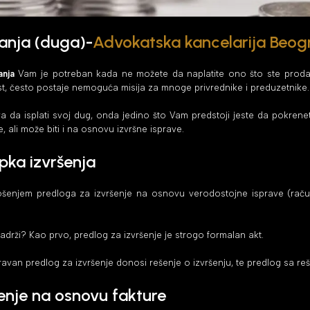
anja (duga)-
Advokatska kancelarija Beog
anja
Vam je potreban kada ne možete da naplatite ono što ste prodali 
st, često postaje nemoguća misija za mnoge privrednike i preduzetnike.
da isplati svoj dug, onda jedino što Vam predstoji jeste da pokrenete
 ali može biti i na osnovu izvršne isprave.
pka izvršenja
njem predloga za izvršenje na osnovu verodostojne isprave (računa, f
adrži? Kao prvo, predlog za izvršenje je strogo formalan akt.
ravan predlog za izvršenje donosi rešenje o izvršenju, te predlog sa reš
šenje na osnovu fakture