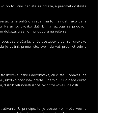
iko on to učini, naplata se odlaže, a predmet dostavlja
verljiv, te je prilično sveden na formalnost. Tako da je
u. Naravno, ukoliko dužnik ima razloga za prigovor,
putem dokaza, u samom prigovoru na rešenje.
 obaveza plaćanja, jer će postupak u parnici, svakako
da je dužnik primio istu, sve i da vaš predmet ode u
sve troškove-sudske i advokatske, ali vi ste u obavezi da
uku, ukoliko postupak pređe u parnicu. Sud neće čekati
 dužnik refundirati iznos ovih troškova u celosti.
otraživanja. U principu, to je posao koji može većina